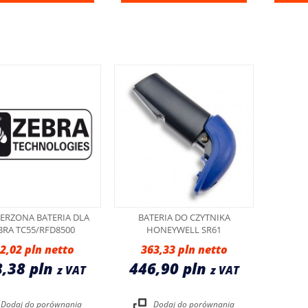
ERZONA BATERIA DLA
BATERIA DO CZYTNIKA
BRA TC55/RFD8500
HONEYWELL SR61
2,02 pln
363,33 pln
8,38 pln
446,90 pln
z VAT
z VAT
Dodaj do porównania
Dodaj do porównania