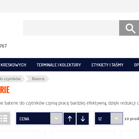
 767
W KRESKOWYCH
TERMINALE I KOLEKTORY
ETYKIETY I TAŚMY
OP
do czytników
Baterie
RIE
 baterie do czytników czynią pracę bardziej efektywną, dzięki redukcji 
CENA
12
10 pro