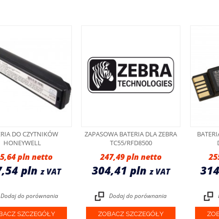
ERIA DO CZYTNIKÓW
ZAPASOWA BATERIA DLA ZEBRA
BATERI
HONEYWELL
TC55/RFD8500
5,64 pln
247,49 pln
25
7,54 pln
304,41 pln
314
z VAT
z VAT
Dodaj do porównania
Dodaj do porównania
BACZ SZCZEGÓŁY
ZOBACZ SZCZEGÓŁY
ZOB