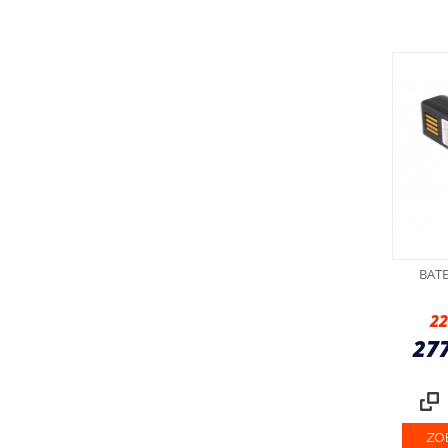
BAT
22
27
ZO