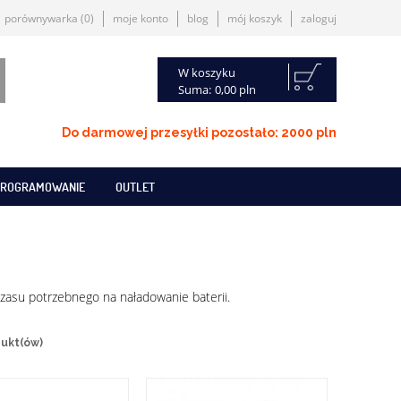
porównywarka
(0)
moje konto
blog
mój koszyk
zaloguj
W koszyku
Suma:
0,00 pln
Do darmowej przesyłki pozostało: 2000 pln
ROGRAMOWANIE
OUTLET
czasu potrzebnego na naładowanie baterii.
dukt(ów)