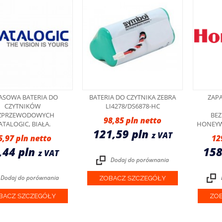
ASOWA BATERIA DO
BATERIA DO CZYTNIKA ZEBRA
ZAP
CZYTNIKÓW
LI4278/DS6878-HC
ZPRZEWODOWYCH
BE
98,85 pln
ATALOGIC, BIAŁA.
HONEYWE
121,59 pln
z VAT
5,97 pln
12
,44 pln
158
z VAT
Dodaj do porównania
Dodaj do porównania
ZOBACZ SZCZEGÓŁY
BACZ SZCZEGÓŁY
ZOB