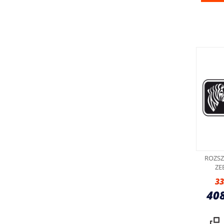
ROZSZ
ZE
33
40