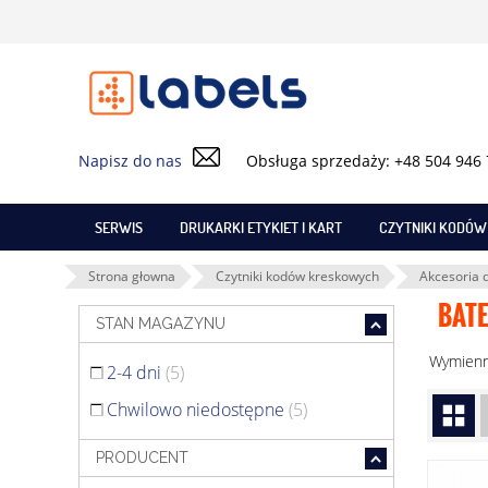
Napisz do nas
Obsługa sprzedaży: +48 504 946
SERWIS
DRUKARKI ETYKIET I KART
CZYTNIKI KODÓ
Strona głowna
Czytniki kodów kreskowych
Akcesoria 
BATE
STAN MAGAZYNU
Wymienne
2-4 dni
(5)
Chwilowo niedostępne
(5)
PRODUCENT