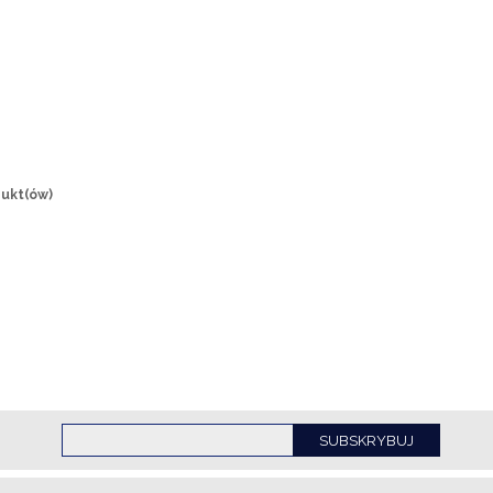
dukt(ów)
SUBSKRYBUJ