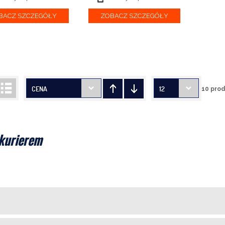
BACZ SZCZEGÓŁY
ZOBACZ SZCZEGÓŁY
CENA
12
10 pro
kurierem