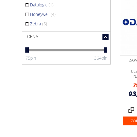
Datalogic
(1)
Honeywell
(4)
Zebra
(5)
CENA
75
pln
364
pln
ZAP
BE
D
7
93
ZO