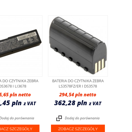
A DO CZYTNIKA ZEBRA
BATERIA DO CZYTNIKA ZEBRA
DS3678 I LI3678
LS3578FZ/ER I DS3578
5,65 pln
294,54 pln
,45 pln
362,28 pln
z VAT
z VAT
Dodaj do porównania
Dodaj do porównania
ACZ SZCZEGÓŁY
ZOBACZ SZCZEGÓŁY