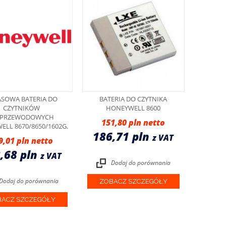
ASOWA BATERIA DO
BATERIA DO CZYTNIKA
CZYTNIKÓW
HONEYWELL 8600
ZPRZEWODOWYCH
151,80 pln
LL 8670/8650/1602G.
186,71 pln
z VAT
9,01 pln
,68 pln
z VAT
Dodaj do porównania
Dodaj do porównania
ZOBACZ SZCZEGÓŁY
ACZ SZCZEGÓŁY