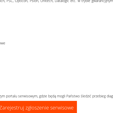
och, PSC, Opticon, Psion, Unitech, Datalogic etc. w trybie gwarancyjny
łowe
ym portalu serwisowym, gdzie będą mogli Państwo śledzić przebieg diag
Zarejestruj zgłoszenie serwisowe