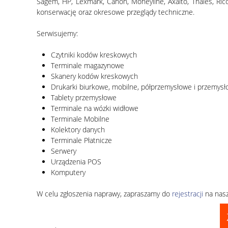
Sagem, HP, Lexmark, Canon, Moneyline, Axalto, Thales, Ric
konserwację oraz okresowe przeglądy techniczne.
Serwisujemy:
Czytniki kodów kreskowych
Terminale magazynowe
Skanery kodów kreskowych
Drukarki biurkowe, mobilne, półprzemysłowe i przemys
Tablety przemysłowe
Terminale na wózki widłowe
Terminale Mobilne
Kolektory danych
Terminale Płatnicze
Serwery
Urządzenia POS
Komputery
W celu zgłoszenia naprawy, zapraszamy do
rejestracji
na nasz