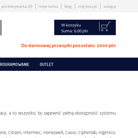
porównywarka
(0)
moje konto
blog
mój koszyk
zaloguj
W koszyku
Suma:
0,00 pln
Do darmowej przesyłki pozostało: 2000 pln
ROGRAMOWANIE
OUTLET
cji, a to wszystko, by zapewnić pełną dostępność systemu
e, Citizen, Intermec, Honeywell, Casio, Cipherlab, Ingenico,