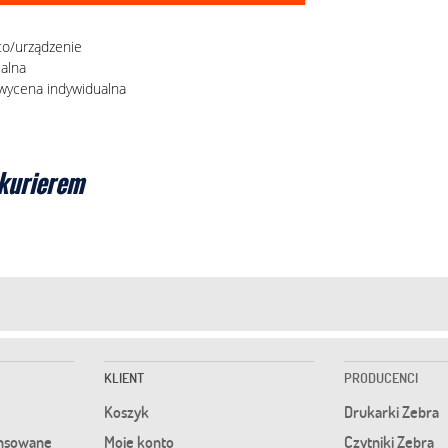
to/urządzenie
ualna
 wycena indywidualna
kurierem
KLIENT
PRODUCENCI
Koszyk
Drukarki Zebra
nsowane
Moje konto
Czytniki Zebra