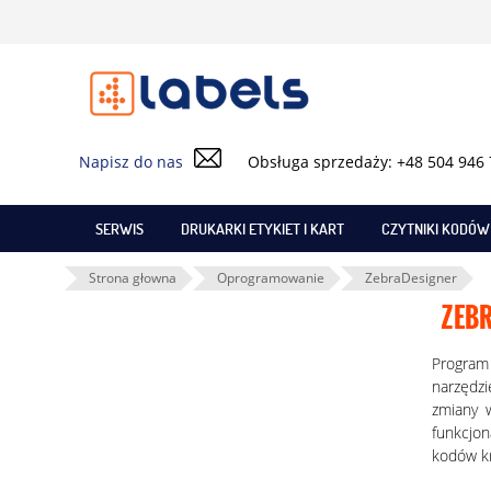
Napisz do nas
Obsługa sprzedaży: +48 504 946
SERWIS
DRUKARKI ETYKIET I KART
CZYTNIKI KODÓ
Strona głowna
Oprogramowanie
ZebraDesigner
ZEB
Program 
narzędzi
zmiany 
funkcjon
kodów k