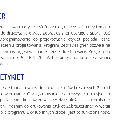
ER
ojektowania etykiet. Można z niego korzystać na systemach
do drukowania etykiet ZebraDesigner obsługuje sporą ilość
Oprogramowanie do projektowania etykiet posiada liczne
oszczeniu projektowania. Program ZebraDesigner pozwala na
również wgrywać czcionki, grafiki lub firmware. Program do
owania to CPCL, EPL, ZPL. Wybór programu do projektowania
wych.
ETYKIET
 jest standardowo w drukarkach kodów kreskowych Zebra i
e w drukarce. Oprogramowanie jest niezwykle intuicyjne, co
padku zadruku etykiet w niewielkich ilościach na drukarce
ych. Program do drukowania etykiet ZebraDesigner w wersji
. z programu ERP lub innych źródeł. Jest to funkcjonalność,