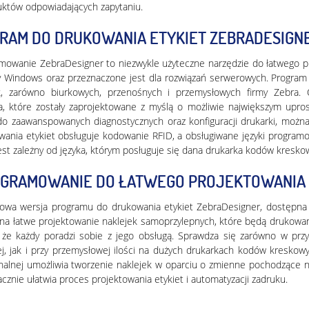
uktów odpowiadających zapytaniu.
RAM DO DRUKOWANIA ETYKIET ZEBRADESIGN
owanie ZebraDesigner to niezwykle użyteczne narzędzie do łatwego pr
y Windows oraz przeznaczone jest dla rozwiązań serwerowych. Program 
k, zarówno biurkowych, przenośnych i przemysłowych firmy Zebra. 
a, które zostały zaprojektowane z myślą o możliwie największym upr
o zaawanspowanych diagnostycznych oraz konfiguracji drukarki, można 
wania etykiet obsługuje kodowanie RFID, a obsługiwane języki program
jest zależny od języka, którym posługuje się dana drukarka kodów kresko
GRAMOWANIE DO ŁATWEGO PROJEKTOWANIA 
owa wersja programu do drukowania etykiet ZebraDesigner, dostępna
na łatwe projektowanie naklejek samoprzylepnych, które będą drukowan
 że każdy poradzi sobie z jego obsługą. Sprawdza się zarówno w przy
j, jak i przy przemysłowej ilości na dużych drukarkach kodów kreskow
nalnej umożliwia tworzenie naklejek w oparciu o zmienne pochodzące np
acznie ułatwia proces projektowania etykiet i automatyzacji zadruku.