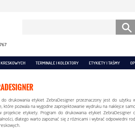
 767
W KRESKOWYCH
TERMINALE I KOLEKTORY
ETYKIETY I TAŚMY
OP
RADESIGNER
do drukowania etykiet ZebraDesigner przeznaczony jest do użytku w d
e, które pozwala na wygodne zaprojektowanie wydruku na naklejce sam
w projekcie etykiety. Program do drukowania etykiet ZebraDesigner d
alności, dlatego warto zapoznać się z różnicami i wybrać odpowiedni 
reskowych.