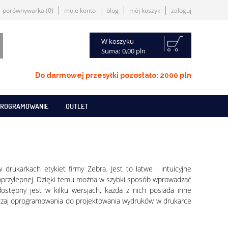
porównywarka
(0)
moje konto
blog
mój koszyk
zaloguj
W koszyku
Suma:
0,00 pln
Do darmowej przesyłki pozostało: 2000 pln
ROGRAMOWANIE
OUTLET
rukarkach etykiet firmy Zebra. Jest to łatwe i intuicyjne
oprzylepnej. Dzięki temu można w szybki sposób wprowadzać
ostępny jest w kilku wersjach, każda z nich posiada inne
rodzaj oprogramowania do projektowania wydruków w drukarce