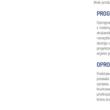
Brak prod
PROG
Oprogram
z rodzin
drukare
narzędzi
dostęp d
projekto
etykiet 
OPRO
Podstaw
pozwala 
sprawia,
biurkowe
profesjo
która zn