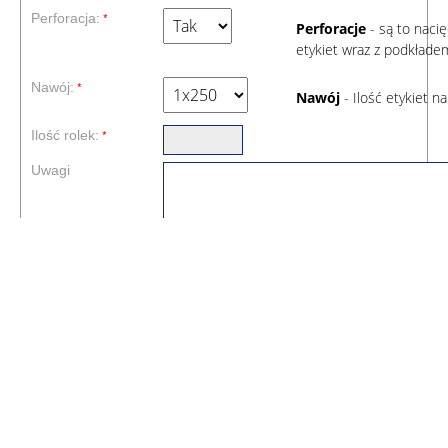
Perforacja:
Perforacje
- są to naci
etykiet wraz z podkłade
Nawój:
Nawój
- Ilość etykiet na
Ilość rolek:
Uwagi
DODAJ ETY
Przy wyborze etykiet okrągłych prosimy w polu szerokość i wysokość
Minimalne zamówienie 12 000 etykiet
Czas realizacje zotanie potwierdzony przy wysłoniu oferty