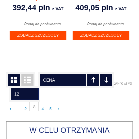
392,44 pln
409,05 pln
z VAT
z VAT
Dodaj do porównania
Dodaj do porównania
ZOBACZ SZCZEGÓŁY
ZOBACZ SZCZEGÓŁY
CENA
25-36 of 56
12
3
1
2
4
5
W CELU OTRZYMANIA