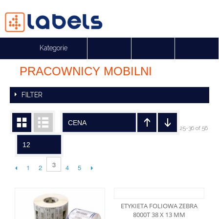
Kategorie
PRACOWNICY MOBILNI
Suma:
0,00 p
FILTER
CENA
25-36 of 56
12
3
1
2
4
5
ETYKIETA FOLIOWA ZEBRA
8000T 38 X 13 MM