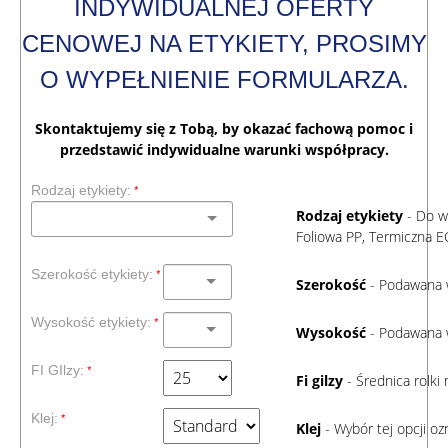
INDYWIDUALNEJ OFERTY
CENOWEJ NA ETYKIETY, PROSIMY
O WYPEŁNIENIE FORMULARZA.
Skontaktujemy się z Tobą, by okazać fachową pomoc i
przedstawić indywidualne warunki współpracy.
Rodzaj etykiety:
Rodzaj etykiety
- Do w
Foliowa PP, Termiczna 
Szerokość etykiety:
Szerokość
- Podawana 
Wysokość etykiety:
Wysokość
- Podawana 
FI GIlzy:
Fi gilzy
- Średnica rolki 
Klej:
Klej
- Wybór tej opcji oz