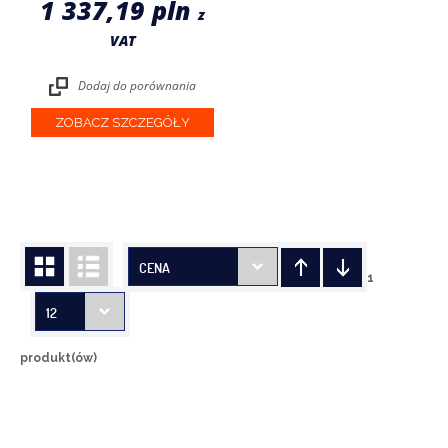
1 337,19 pln
z
VAT
Dodaj do porównania
ZOBACZ SZCZEGÓŁY
CENA
1
12
produkt(ów)