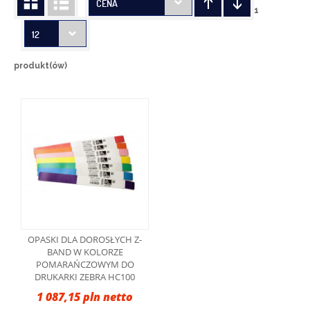
CENA
1
12
produkt(ów)
OPASKI DLA DOROSŁYCH Z-
BAND W KOLORZE
POMARAŃCZOWYM DO
DRUKARKI ZEBRA HC100
1 087,15 pln