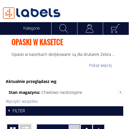
Kategorie
OPASKI W KASETCE
Suma:
0,00 p
Opaski w kasetkach dedykowane są dla drukarek Zebra HC100
Pokaż więcej
Aktualnie przeglądasz wg
Stan magazynu:
Chwilowo niedostępne
Wyczyść wszystko
FILTER