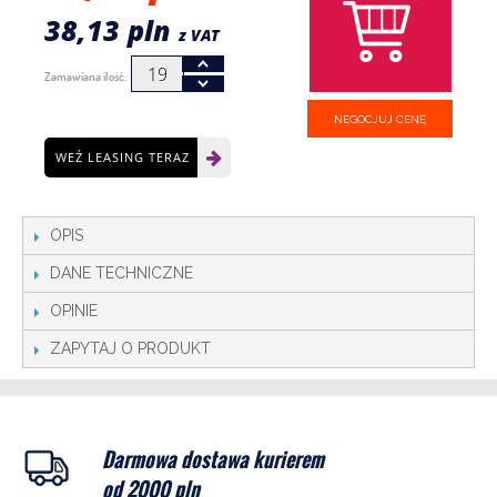
38,13 pln
z VAT
Zamawiana ilość:
NEGOCJUJ CENĘ
WEŹ LEASING TERAZ
OPIS
DANE TECHNICZNE
OPINIE
ZAPYTAJ O PRODUKT
Darmowa dostawa kurierem
od 2000 pln