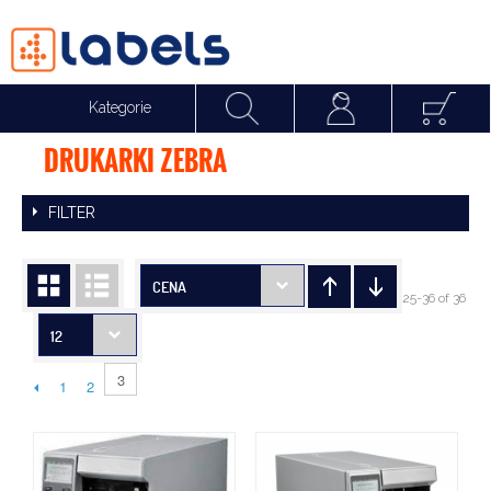
Kategorie
DRUKARKI ZEBRA
Suma:
0,00 p
FILTER
CENA
25-36 of 36
12
3
1
2