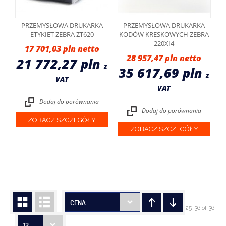
PRZEMYSŁOWA DRUKARKA
PRZEMYSŁOWA DRUKARKA
ETYKIET ZEBRA ZT620
KODÓW KRESKOWYCH ZEBRA
220XI4
17 701,03 pln
28 957,47 pln
21 772,27 pln
z
35 617,69 pln
z
VAT
VAT
Dodaj do porównania
Dodaj do porównania
ZOBACZ SZCZEGÓŁY
ZOBACZ SZCZEGÓŁY
CENA
25-36 of 36
12