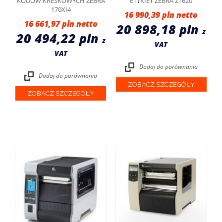
KODÓW KRESKOWYCH ZEBRA
ETYKIET ZEBRA ZT620
170XI4
16 990,39 pln
16 661,97 pln
20 898,18 pln
z
20 494,22 pln
z
VAT
VAT
Dodaj do porównania
Dodaj do porównania
ZOBACZ SZCZEGÓŁY
ZOBACZ SZCZEGÓŁY